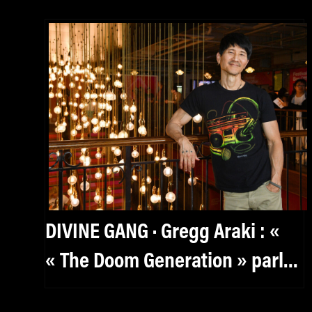
DIVINE GANG · Gregg Araki : «
« The Doom Generation » parle
aux kids de manière très