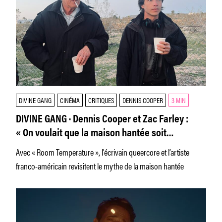
DIVINE GANG
CINÉMA
CRITIQUES
DENNIS COOPER
3 MIN
DIVINE GANG · Dennis Cooper et Zac Farley :
« On voulait que la maison hantée soit
ringarde »
Avec « Room Temperature », l'écrivain queercore et l’artiste
franco-américain revisitent le mythe de la maison hantée