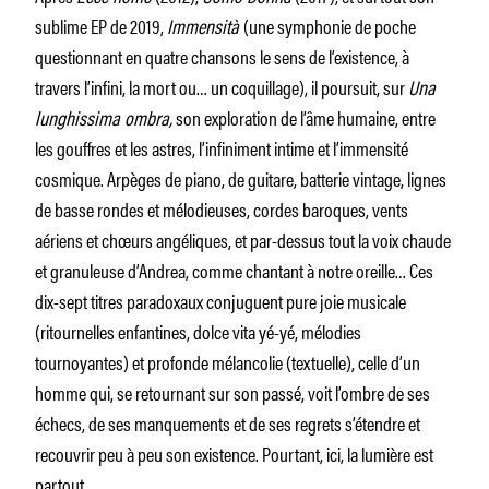
sublime EP de 2019,
Immensità
(une symphonie de poche
questionnant en quatre chansons le sens de l’existence, à
travers l’infini, la mort ou… un coquillage), il poursuit, sur
Una
lunghissima ombra,
son exploration de l’âme humaine, entre
les gouffres et les astres, l’infiniment intime et l’immensité
cosmique. Arpèges de piano, de guitare, batterie vintage, lignes
de basse rondes et mélodieuses, cordes baroques, vents
aériens et chœurs angéliques, et par-dessus tout la voix chaude
et granuleuse d’Andrea, comme chantant à notre oreille… Ces
dix-sept titres paradoxaux conjuguent pure joie musicale
(ritournelles enfantines, dolce vita yé-yé, mélodies
tournoyantes) et profonde mélancolie (textuelle), celle d’un
homme qui, se retournant sur son passé, voit l’ombre de ses
échecs, de ses manquements et de ses regrets s’étendre et
recouvrir peu à peu son existence. Pourtant, ici, la lumière est
partout.