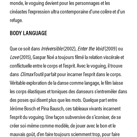
monde, le voguing devient pour les personnages et les
cinéastes l’expression ultra contemporaine d’une colère et d’un
refuge.
BODY LANGUAGE
Que ce soit dans
Irréversible
(2002),
Enter the Void
(2009) ou
Love
(2015), Gaspar Noé a toujours filmé la relation viscérale et
conflictuelle entre le corps et l’esprit. Avec le voguing, il trouve
dans
Climax
l’outil parfait pour incarner l’esprit dans le corps.
Véritable exploration de la danse comme langage, le film laisse
les corps élastiques et toniques des danseurs s’entremêler dans
des poses qui disent plus que les mots. Quelque part entre
Jérôme Bosch et Pina Bausch, ces tableaux vivants incarnent
l’esprit du voguing. Une façon subversive de s’iconiser, de se
créer soi-même comme modèle, de jouer avec le bon et le
mauvais goût, d’en faire toujours sciemment trop, pour faire