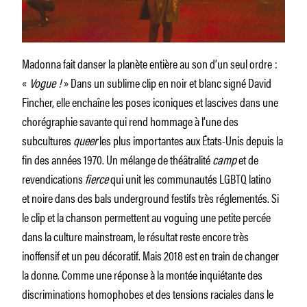
Madonna fait danser la planète entière au son d’un seul ordre :
«
Vogue !
» Dans un sublime clip en noir et blanc signé David
Fincher, elle enchaîne les poses iconiques et lascives dans une
chorégraphie savante qui rend hommage à l’une des
subcultures
queer
les plus importantes aux États-Unis depuis la
fin des années 1970. Un mélange de théâtralité
camp
et de
revendications
fierce
qui unit les communautés LGBTQ latino
et noire dans des bals underground festifs très réglementés. Si
le clip et la chanson permettent au voguing une petite percée
dans la culture mainstream, le résultat reste encore très
inoffensif et un peu décoratif. Mais 2018 est en train de changer
la donne. Comme une réponse à la montée inquiétante des
discriminations homophobes et des tensions raciales dans le