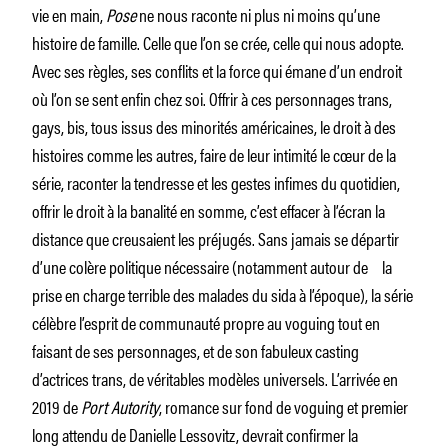
vie en main,
Pose
ne nous raconte ni plus ni moins qu’une
histoire de famille. Celle que l’on se crée, celle qui nous adopte.
Avec ses règles, ses conflits et la force qui émane d’un endroit
où l’on se sent enfin chez soi. Offrir à ces personnages trans,
gays, bis, tous issus des minorités américaines, le droit à des
histoires comme les autres, faire de leur intimité le cœur de la
série, raconter la tendresse et les gestes infimes du quotidien,
offrir le droit à la banalité en somme, c’est effacer à l’écran la
distance que creusaient les préjugés. Sans jamais se départir
d’une colère politique nécessaire (notamment autour de la
prise en charge terrible des malades du sida à l’époque), la série
célèbre l’esprit de communauté propre au voguing tout en
faisant de ses personnages, et de son fabuleux casting
d’actrices trans, de véritables modèles universels. L’arrivée en
2019 de
Port Autority
, romance sur fond de voguing et premier
long attendu de Danielle Lessovitz, devrait confirmer la