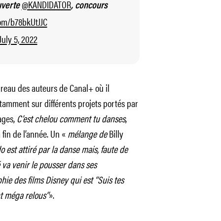
@KANDIDATOR
uverte
, concours
com/b78bkUtJJC
July 5, 2022
Bureau des auteurs de Canal+ où il
otamment sur différents projets portés par
ages,
C’est chelou comment tu danses
,
fin de l’année. Un «
mélange de
Billy
 est attiré par la danse mais, faute de
 va venir le pousser dans ses
ie des films Disney qui est ‘‘Suis tes
nt méga relous’’
».