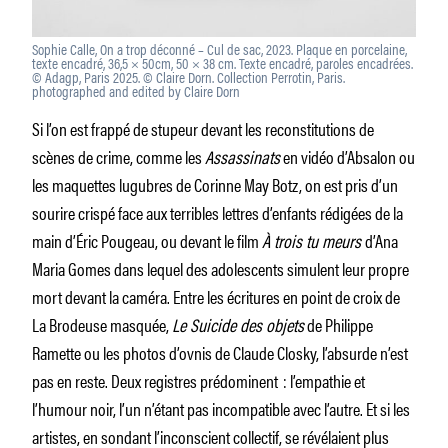
Sophie Calle, On a trop déconné – Cul de sac, 2023. Plaque en porcelaine,
texte encadré, 36,5 × 50cm, 50 × 38 cm. Texte encadré, paroles encadrées.
© Adagp, Paris 2025. © Claire Dorn. Collection Perrotin, Paris.
photographed and edited by Claire Dorn
Si l’on est frappé de stupeur devant les reconstitutions de
scènes de crime, comme les
Assassinats
en vidéo d’Absalon ou
les maquettes lugubres de Corinne May Botz, on est pris d’un
sourire crispé face aux terribles lettres d’enfants rédigées de la
main d’Éric Pougeau, ou devant le film
À trois tu meurs
d’Ana
Maria Gomes dans lequel des adolescents simulent leur propre
mort devant la caméra. Entre les écritures en point de croix de
La Brodeuse masquée,
Le Suicide des objets
de Philippe
Ramette ou les photos d’ovnis de Claude Closky, l’absurde n’est
pas en reste. Deux registres prédominent : l’empathie et
l’humour noir, l’un n’étant pas incompatible avec l’autre. Et si les
artistes, en sondant l’inconscient collectif, se révélaient plus