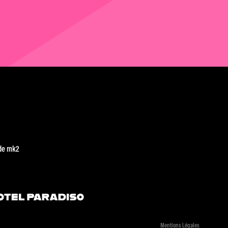
de mk2
Mentions Légales