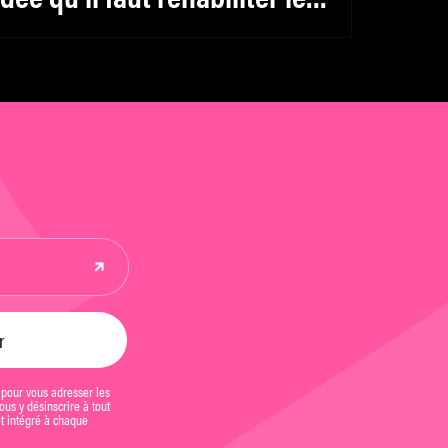
éminin, y compris pour les
ommes »
 pour vous adresser les
us y désinscrire à tout
et intégré à chaque