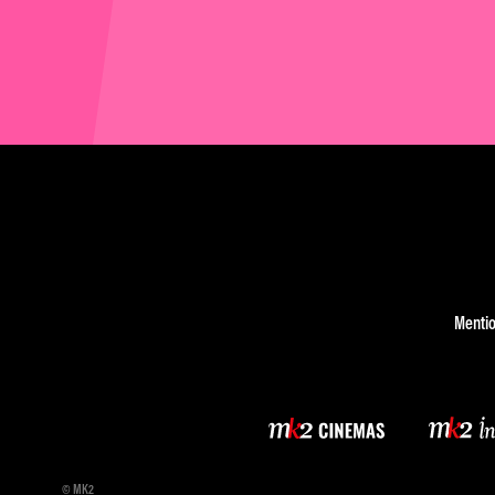
Mentio
© MK2