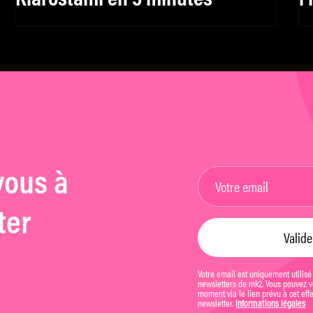
f
h
vous à
ter
Votre email est uniquement utilisé
newsletters de mk2. Vous pouvez vo
moment via le lien prévu à cet eff
newsletter.
Informations légales