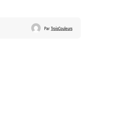
Par
TroisCouleurs