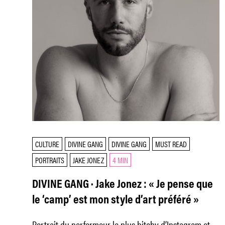
CULTURE
DIVINE GANG
DIVINE GANG
MUST READ
PORTRAITS
JAKE JONEZ
4 MIN
DIVINE GANG · Jake Jonez : « Je pense que
le ‘camp’ est mon style d’art préféré »
Portrait du performeur le plus bitchy d’Instagram et