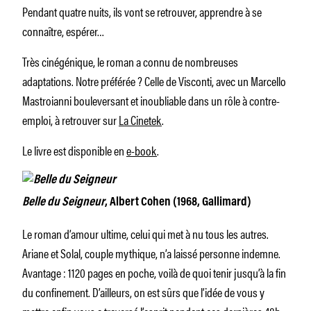
Pendant quatre nuits, ils vont se retrouver, apprendre à se
connaître, espérer…
Très cinégénique, le roman a connu de nombreuses
adaptations. Notre préférée ? Celle de Visconti, avec un Marcello
Mastroianni bouleversant et inoubliable dans un rôle à contre-
emploi, à retrouver sur
La Cinetek
.
Le livre est disponible en
e-book
.
Belle du Seigneur
, Albert Cohen (1968, Gallimard)
Le roman d’amour ultime, celui qui met à nu tous les autres.
Ariane et Solal, couple mythique, n’a laissé personne indemne.
Avantage : 1120 pages en poche, voilà de quoi tenir jusqu’à la fin
du confinement. D’ailleurs, on est sûrs que l’idée de vous y
mettre enfin vous a traversé l’esprit pendant ces dernières 48h.