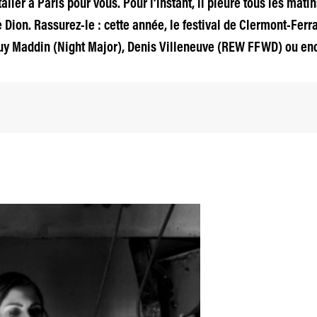
ller à Paris pour vous. Pour l’instant, il pleure tous les mat
 Dion. Rassurez-le : cette année, le festival de Clermont-Fe
uy Maddin (Night Major), Denis Villeneuve (REW FFWD) ou en