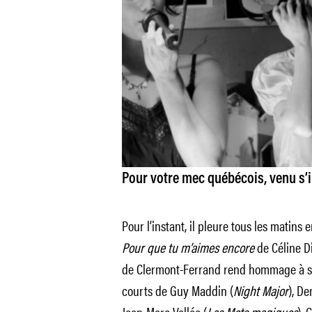
Pour votre mec québécois, venu s’i
Pour l’instant, il pleure tous les matins
Pour que tu m’aimes encore
de Céline Di
de Clermont-Ferrand rend hommage à s
courts de Guy Maddin (
Night Major
), De
Jean-Marc Vallée (
Les Mots magiques
). 