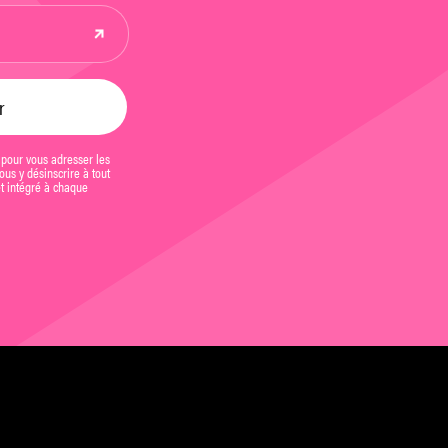
 pour vous adresser les
us y désinscrire à tout
et intégré à chaque