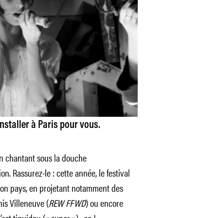
nstaller à Paris pour vous.
 en chantant sous la douche
on. Rassurez-le : cette année, le festival
on pays, en projetant notamment des
nis Villeneuve (
REW FFWD
) ou encore
C’est tiguidou (« super ») , ça !