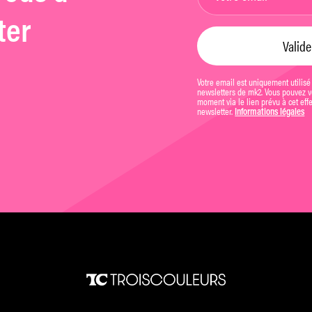
ter
Votre email est uniquement utilisé
newsletters de mk2. Vous pouvez vo
moment via le lien prévu à cet eff
newsletter.
Informations légales