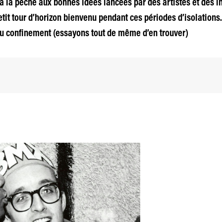
à la pêche aux bonnes idées lancées par des artistes et des in
etit tour d’horizon bienvenu pendant ces périodes d’isolations
u confinement (essayons tout de même d’en trouver)