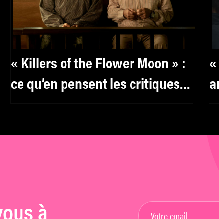
« Killers of the Flower Moon » :
«
ce qu’en pensent les critiques
a
sur Twitter
d
vous à