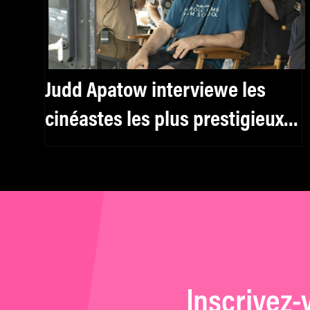
Judd Apatow interviewe les
cinéastes les plus prestigieux
du moment pour la Directors
Guild
Inscrivez-