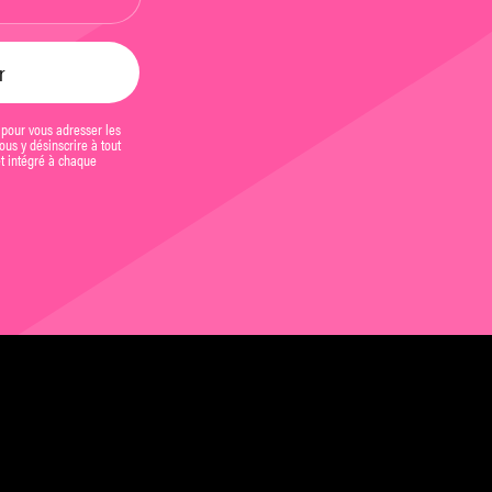
 pour vous adresser les
us y désinscrire à tout
et intégré à chaque