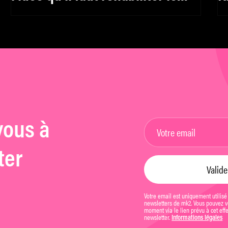
féminin, y compris pour les
hommes »
vous à
ter
Votre email est uniquement utilisé
newsletters de mk2. Vous pouvez vo
moment via le lien prévu à cet eff
newsletter.
Informations légales