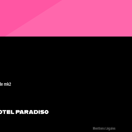
de mk2
Mentions Légales