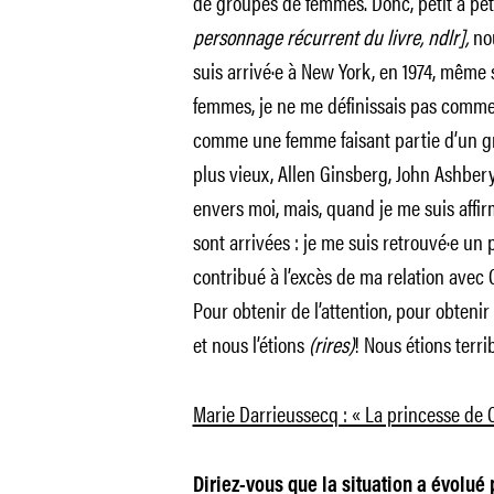
de groupes de femmes. Donc, petit à pet
personnage récurrent du livre, ndlr],
no
suis arrivé·e à New York, en 1974, même 
femmes, je ne me définissais pas comme 
comme une femme faisant partie d’un gro
plus vieux, Allen Ginsberg, John Ashbery
envers moi, mais, quand je me suis affirm
sont arrivées : je me suis retrouvé·e un p
contribué à l’excès de ma relation avec C
Pour obtenir de l’attention, pour obtenir n
et nous l’étions
(rires)
! Nous étions terrib
Marie Darrieussecq : « La princesse de 
Diriez-vous que la situation a évolué 