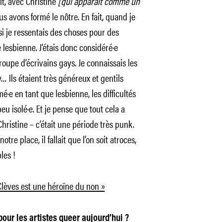
it, avec Christine
[qui apparaît comme un
us avons formé le nôtre. En fait, quand je
si je ressentais des choses pour des
lesbienne. J’étais donc considéré·e
upe d’écrivains gays. Je connaissais les
… Ils étaient très généreux et gentils
é·e en tant que lesbienne, les difficultés
eu isolé·e. Et je pense que tout cela a
hristine – c’était une période très punk.
otre place, il fallait que l’on soit atroces,
les !
Clèves est une héroïne du non »
pour les artistes queer aujourd’hui ?