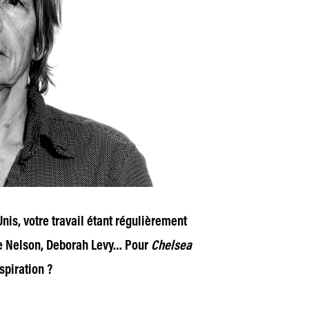
nis, votre travail étant régulièrement
ie Nelson, Debo­rah Levy… Pour
Chelsea
spiration ?