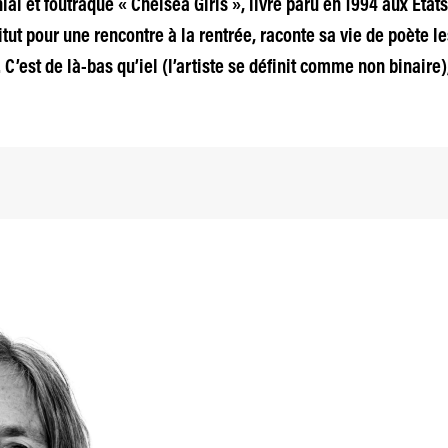
l et foutraque « Chelsea Girls », livre paru en 1994 aux États-
itut pour une rencontre à la rentrée, raconte sa vie de poète 
’est de là-bas qu’iel (l’artiste se définit comme non binaire)