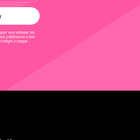
 pour vous adresser les
us y désinscrire à tout
et intégré à chaque