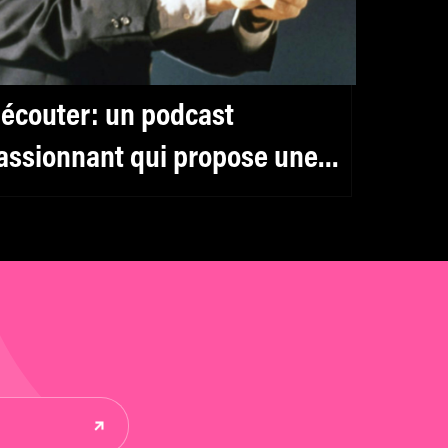
 écouter: un podcast
assionnant qui propose une
nalyse de « Heat » de Michael
ann