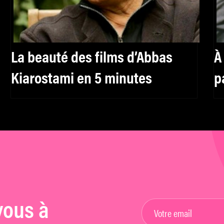
La beauté des films d’Abbas
À
Kiarostami en 5 minutes
p
a
M
vous à