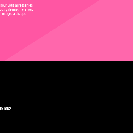
 pour vous adresser les
us y désinscrire à tout
et intégré à chaque
de mk2