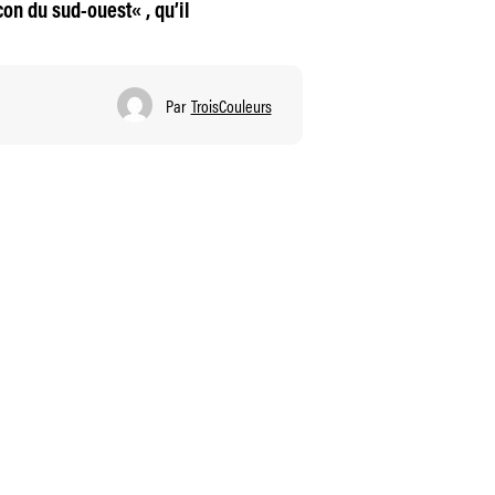
con du sud-ouest« , qu’il
Par
TroisCouleurs