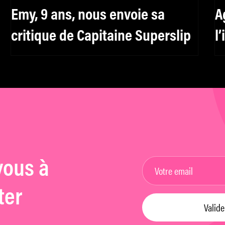
Emy, 9 ans, nous envoie sa
A
critique de Capitaine Superslip
l
f
h
vous à
ter