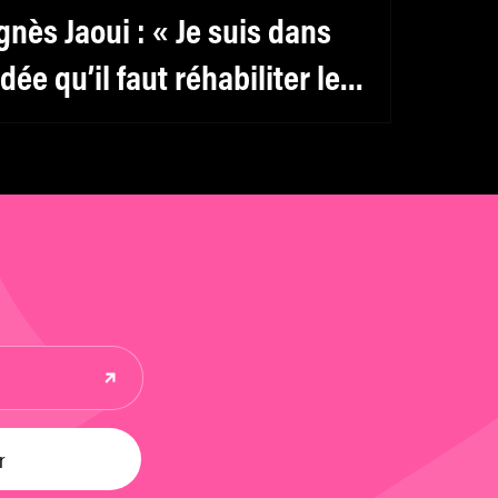
gnès Jaoui : « Je suis dans
’idée qu’il faut réhabiliter le
éminin, y compris pour les
ommes »