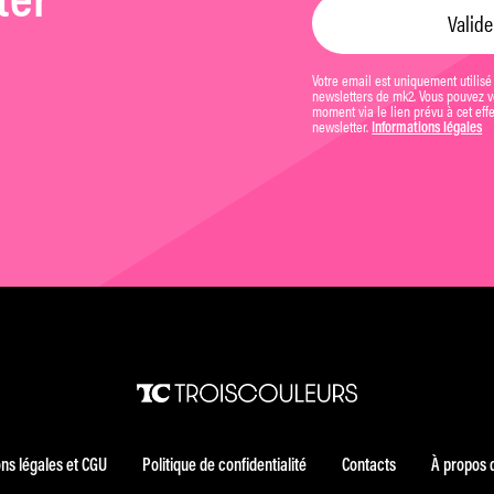
ter
Votre email est uniquement utilisé
newsletters de mk2. Vous pouvez vo
moment via le lien prévu à cet eff
newsletter.
Informations légales
ns légales et CGU
Politique de confidentialité
Contacts
À propos 