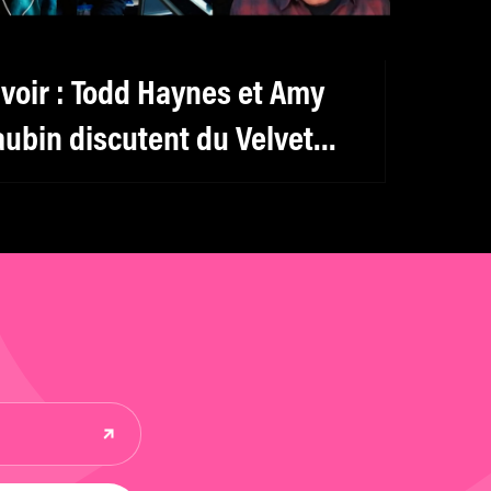
 voir : Todd Haynes et Amy
aubin discutent du Velvet
nderground et du cinéma
udacieux de Warhol ou Jonas
ekas