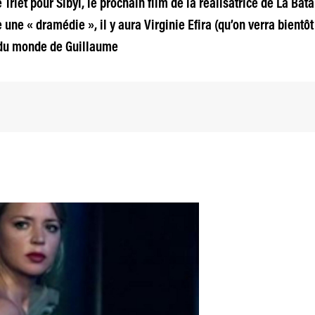
Triet pour Sibyl, le prochain film de la réalisatrice de La Bata
ne « dramédie », il y aura Virginie Efira (qu’on verra bient
ns du monde de Guillaume