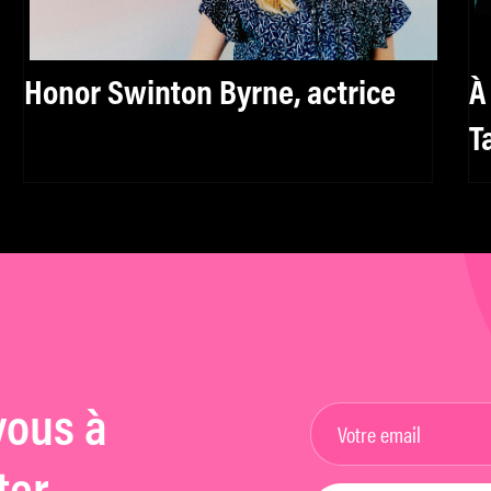
Honor Swinton Byrne, actrice
À
T
U
a
M
vous à