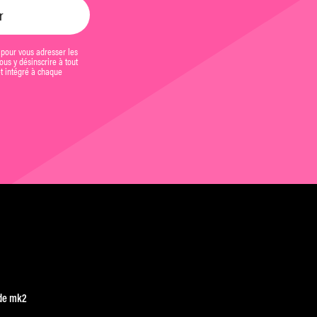
 pour vous adresser les
us y désinscrire à tout
et intégré à chaque
de mk2