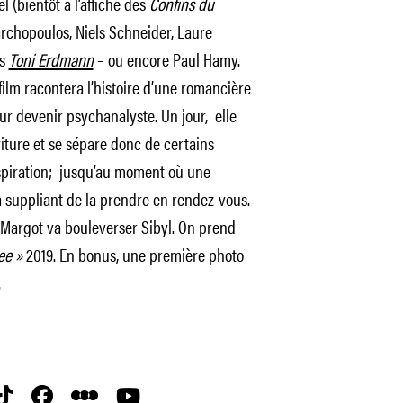
el (bientôt à l’affiche des
Confins du
rchopoulos, Niels Schneider, Laure
ns
Toni Erdmann
– ou encore Paul Hamy.
film racontera l’histoire d’une romancière
our devenir psychanalyste. Un jour, elle
iture et se sépare donc de certains
inspiration; jusqu’au moment où une
a suppliant de la prendre en rendez-vous.
t Margot va bouleverser Sibyl. On prend
ee »
2019. En bonus, une première photo
.