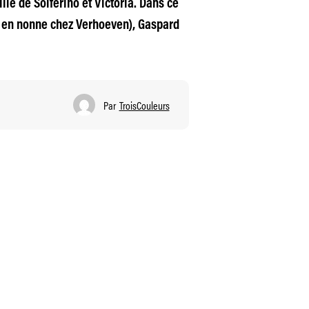
ille de Solférino et Victoria. Dans ce
ôt en nonne chez Verhoeven), Gaspard
Par
TroisCouleurs