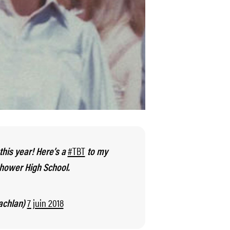
#TBT
his year! Here’s a
to my
nhower High School.
7 juin 2018
achlan)