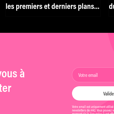
les premiers et derniers plans
d
des films
f
d
vous à
ter
Votre email est uniquement utilisé
newsletters de mk2. Vous pouvez vo
moment via le lien prévu à cet eff