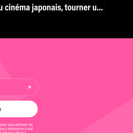
u cinéma japonais, tourner un
ilm par an n’a rien
’exceptionnel »
 pour vous adresser les
us y désinscrire à tout
et intégré à chaque