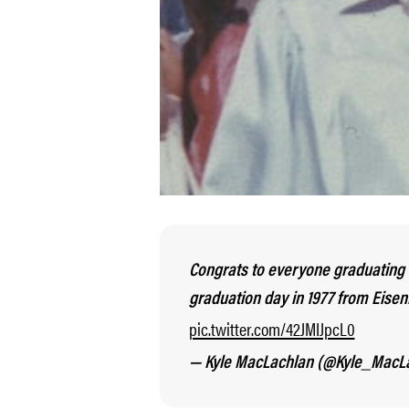
Congrats to everyone graduating t
graduation day in 1977 from Eise
pic.twitter.com/42JMIJpcL0
— Kyle MacLachlan (@Kyle_MacL