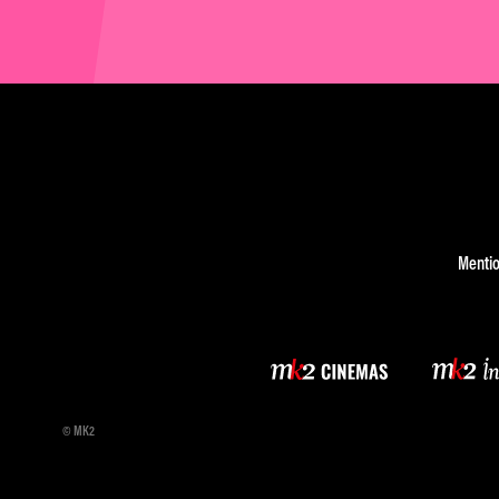
Mentio
© MK2