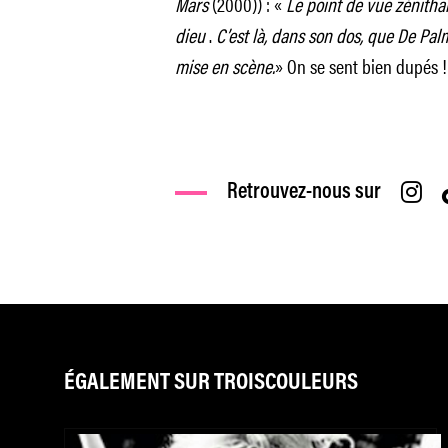
Mars
(2000)) : «
Le point de vue zénitha
dieu
.
C’est là, dans son dos, que De Palma
mise en scène.
» On se sent bien dupés !
Retrouvez-nous sur
ÉGALEMENT SUR TROISCOULEURS