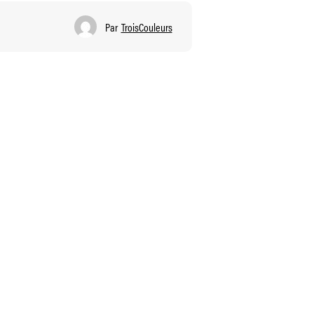
Par
TroisCouleurs