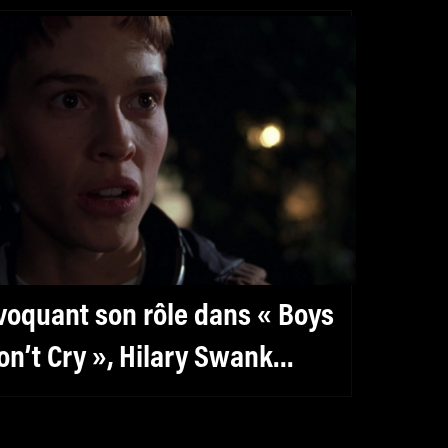
voquant son rôle dans « Boys
on’t Cry », Hilary Swank
egrette le manque de visibilité
es acteurs et actrices trans