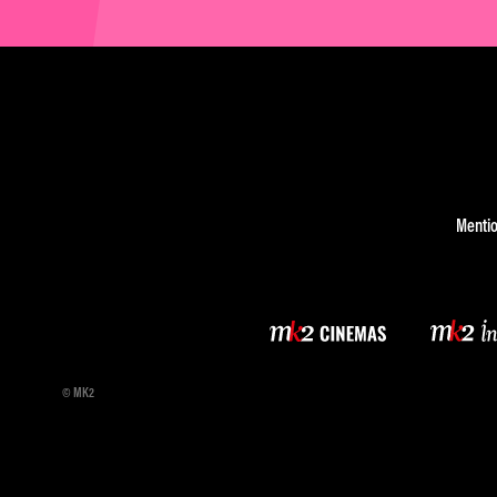
Mentio
© MK2