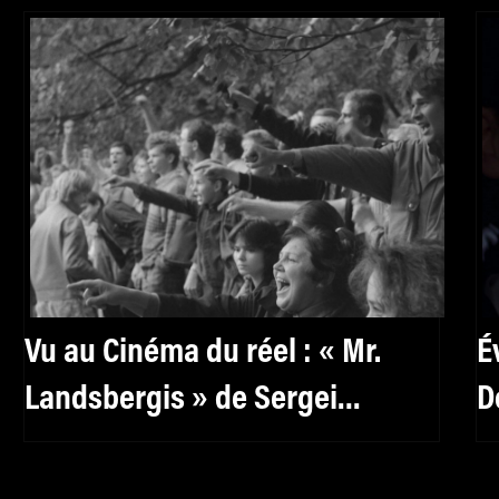
Vu au Cinéma du réel : « Mr.
É
Landsbergis » de Sergei
D
Loznitsa
r
d