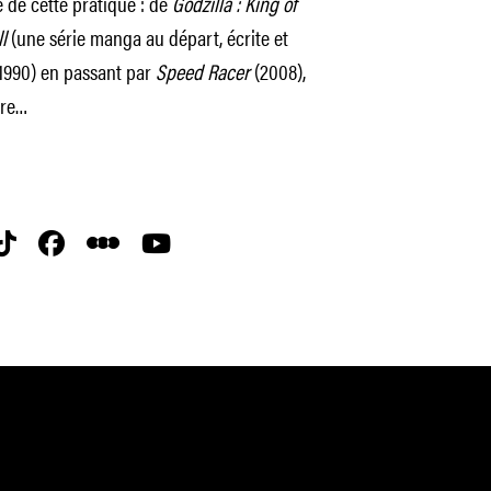
e de cette pratique : de
Godzilla : King of
l
(une série manga au départ, écrite et
1990) en passant par
Speed Racer
(2008),
ire…