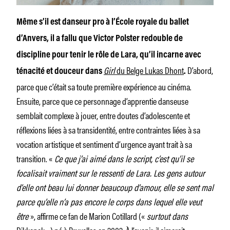
Même s’il est danseur pro à l’École royale du ballet
d’Anvers, il a fallu que Victor Polster redouble de
discipline pour tenir le rôle de Lara, qu’il incarne avec
Girl
du Belge Lukas Dhont
D’abord,
ténacité et douceur dans
.
parce que c’était sa toute première expérience au cinéma.
Ensuite, parce que ce personnage d’apprentie danseuse
semblait complexe à jouer, entre doutes d’adolescente et
réflexions liées à sa transidentité, entre contraintes liées à sa
vocation artistique et sentiment d’urgence ayant trait à sa
transition. «
Ce que j’ai aimé dans le script, c’est qu’il se
focalisait vraiment sur le ressenti de Lara. Les gens autour
d’elle ont beau lui donner beaucoup d’amour, elle se sent mal
parce qu’elle n’a pas encore le corps dans lequel elle veut
être
», affirme ce fan de Marion Cotillard («
surtout dans
Dikkenek ») né à Bruxelles en 2002. À l’avenir, il aimerait