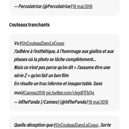
18 mai 2018
— Percolatrice (@Percolatrice)
Couteaux tranchants
#UnCouteauDansLeCoeur
Vu
J’adhère à l’esthétique, à l’hommage aux giallos et aux
phases où la photo se lâche complètement…
Mais ce n’est pas parce qu’on dit « J’assume être une
série Z » qu’on fait un bon film
En résulte un truc informe et insuportable. Sans
#Cannes2018
pic.twitter.com/cbgdFtTbQq
moi.
18 mai 2018
— InThePanda (/Cannes) (@InThePanda)
#UnCouteauDansLeCoeur
Quelle déception que
. Sorte