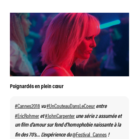
Poignardés en plein cœur
#Cannes2018
#UnCouteauDansLeCoeur
vu
entre
#EricRohmer
#JohnCarpenter
et
une série z assumée et
un film d’amour sur fond d’homophobie naissante à la
@Festival_Cannes
fin des 70’s… L’expérience du
!