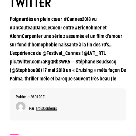
TWITTER
Poignardés en plein cœur #Cannes2018 vu
#UnCouteauDansLeCoeur entre #EricRohmer et
#JohnCarpenter une série z assumée et un film d’amour
sur fond d’homophobie naissante à la fin des 70’s…
L’expérience du @Festival_Cannes ! @LVT_RTL
pic.twitter.com/aRgQRb3WK5 — Stéphane Boudsocq
(@Stephbou08) 17 mai 2018 un « Cruising » méta façon De
Palma, thriller mélo et baroque souvent très beau (le
Publié le 26.01.2021
Par
TroisCouleurs