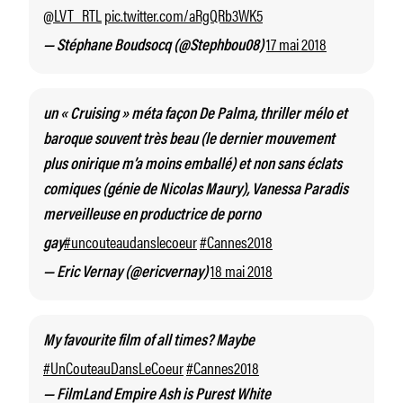
@LVT_RTL
pic.twitter.com/aRgQRb3WK5
17 mai 2018
— Stéphane Boudsocq (@Stephbou08)
un « Cruising » méta façon De Palma, thriller mélo et
baroque souvent très beau (le dernier mouvement
plus onirique m’a moins emballé) et non sans éclats
comiques (génie de Nicolas Maury), Vanessa Paradis
merveilleuse en productrice de porno
#uncouteaudanslecoeur
#Cannes2018
gay
18 mai 2018
— Eric Vernay (@ericvernay)
My favourite film of all times? Maybe
#UnCouteauDansLeCoeur
#Cannes2018
— FilmLand Empire Ash is Purest White