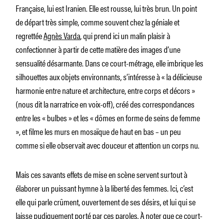
Française, lui est Iranien. Elle est rousse, lui très brun. Un point
de départ très simple, comme souvent chez la géniale et
regrettée
Agnès Varda
, qui prend ici un malin plaisir à
confectionner à partir de cette matière des images d’une
sensualité désarmante. Dans ce court-métrage, elle imbrique les
silhouettes aux objets environnants, s’intéresse à «
la délicieuse
harmonie entre nature et architecture, entre corps et décors
»
(nous dit la narratrice en voix-off), créé des correspondances
entre les «
bulbes
» et les «
dômes en forme de seins de femme
», et filme les murs en mosaïque de haut en bas – un peu
comme si elle observait avec douceur et attention un corps nu.
Mais ces savants effets de mise en scène servent surtout à
élaborer un puissant hymne à la liberté des femmes. Ici, c’est
elle qui parle crûment, ouvertement de ses désirs, et lui qui se
laisse pudiquement porté par ces paroles. À noter que ce court-