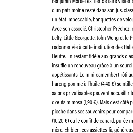
Benjamin Moréel est fier de faire visiter
d’un patrimoine resté dans son jus, cla
un état impeccable, banquettes de velour
Avec son associé, Christopher Préchez, c
Lefty, Little Georgette, John Weng et l
redonner vie à cette institution des Hal
Heutte. En restant fidèle aux grands cla
insuffle un renouveau grâce à un sourci
appétissants. Le mini-camembert rôti au mi
hareng pomme à l’huile (4,40 €) scintill
salons privatisables peuvent accueillir l
d’œufs mimosa (1,90 €). Mais c’est côté 
pioche dans ses souvenirs pour compare
(10,20 €) ou le confit de canard, purée m
mère. Eh bien, ces assiettes-là, généreu