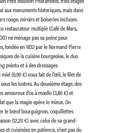
 son Petit Bouillon Pharamond, trois étages
ssé aux monuments historiques, mais dans
s rouge, miroirs et boiseries incluses.
e restaurateur multiple (Café de Mars,
e POD) ne ménage pas sa peine pour
les, fondée en 1832 par le Normand Pierre
ssiques de la cuisine bourgeoise, le duo
ng pointu et à des dressages
el (6,90 €) vous fait de l’œil, le filet de
e sous les lustres. Au deuxième étage, des
es amoureux d’os à moelle (3,80 €) et
plat que la magie opère le mieux. On
r le bœuf bourguignon, coquillettes
aison (12,20 €) avec celui de sa grand-
ses et cuisinées en patience, n’ont pas du