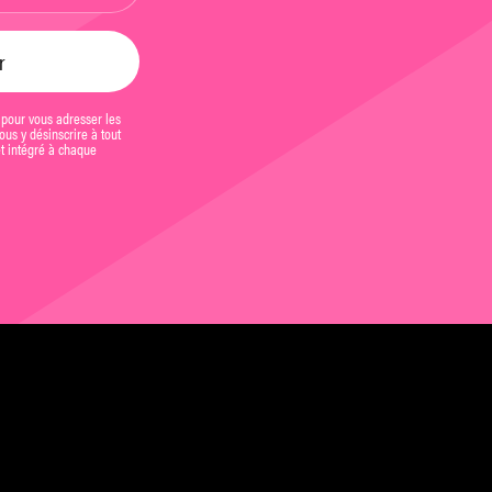
 pour vous adresser les
us y désinscrire à tout
et intégré à chaque