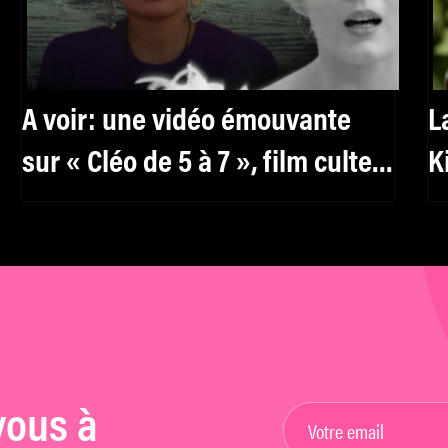
A voir: une vidéo émouvante
L
sur « Cléo de 5 à 7 », film culte
K
d’Agnès Varda
vous à