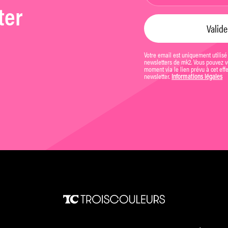
ter
Votre email est uniquement utilisé
newsletters de mk2. Vous pouvez vo
moment via le lien prévu à cet eff
newsletter.
Informations légales