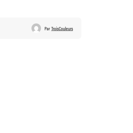
Par
TroisCouleurs