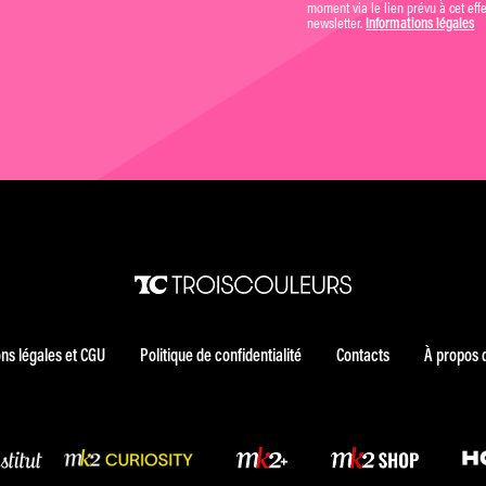
moment via le lien prévu à cet eff
newsletter.
Informations légales
ns légales et CGU
Politique de confidentialité
Contacts
À propos 