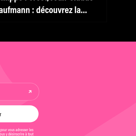
aufmann : découvrez la
élection livres de mk2 Institut
 pour vous adresser les
us y désinscrire à tout