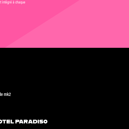
et intégré à chaque
de mk2