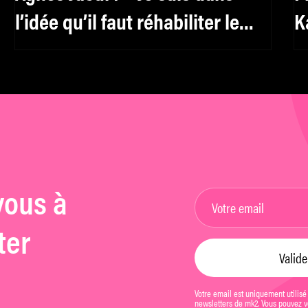
l’idée qu’il faut réhabiliter le
K
féminin, y compris pour les
s
hommes »
vous à
ter
Votre email est uniquement utilisé
newsletters de mk2. Vous pouvez vo