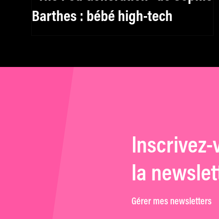
Barthes : bébé high-tech
Inscrivez-
la newslet
Gérer mes newsletters