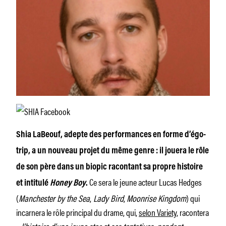
Shia LaBeouf, adepte des performances en forme d’égo-
trip, a un nouveau projet du même genre : il jouera le rôle
de son père dans un biopic racontant sa propre histoire
Ce sera le jeune acteur Lucas Hedges
et intitulé
Honey Boy
.
(
Manchester by the Sea
,
Lady Bird
,
Moonrise Kingdom
) qui
incarnera le rôle principal du drame, qui,
selon Variety
, racontera
«
l’histoire d’une jeune star et ses tentatives, pendant