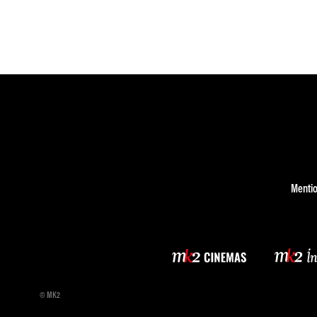
Mentio
© MK2