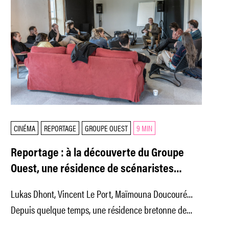
CINÉMA
REPORTAGE
GROUPE OUEST
9 MIN
Reportage : à la découverte du Groupe
Ouest, une résidence de scénaristes
bretonne dans le vent
Lukas Dhont, Vincent Le Port, Maïmouna Doucouré…
Depuis quelque temps, une résidence bretonne de
scénario fondée en 2006, Le Groupe