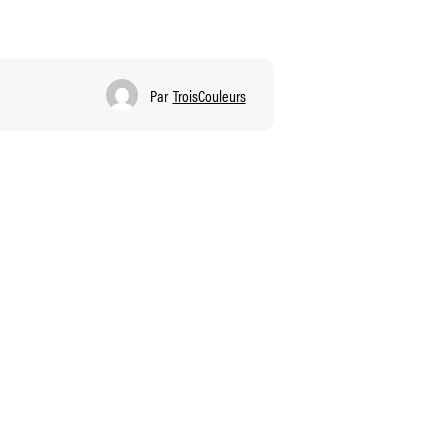
Par
TroisCouleurs