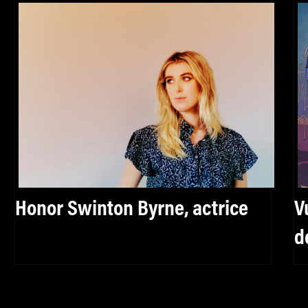
Honor Swinton Byrne, actrice
V
d
d