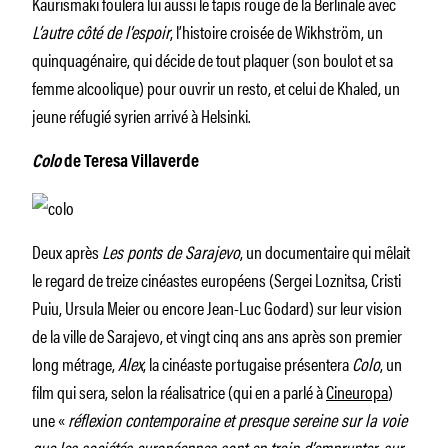
Kaurismaki foulera lui aussi le tapis rouge de la Berlinale avec
L’autre côté de l’espoir
, l’histoire croisée de Wikhström, un
quinquagénaire, qui décide de tout plaquer (son boulot et sa
femme alcoolique) pour ouvrir un resto, et celui de Khaled, un
jeune réfugié syrien arrivé à Helsinki.
Colo
de Teresa Villaverde
Deux après
Les ponts de Sarajevo
, un documentaire qui mêlait
le regard de treize cinéastes européens (Sergei Loznitsa, Cristi
Puiu, Ursula Meier ou encore Jean-Luc Godard) sur leur vision
de la ville de Sarajevo, et vingt cinq ans ans après son premier
long métrage,
Alex
, la cinéaste portugaise présentera
Colo
, un
film qui sera, selon la réalisatrice (qui en a parlé à
Cineuropa
)
une «
réflexion contemporaine et presque sereine sur la voie
que les sociétés européennes sont en train d’emprunter, sur