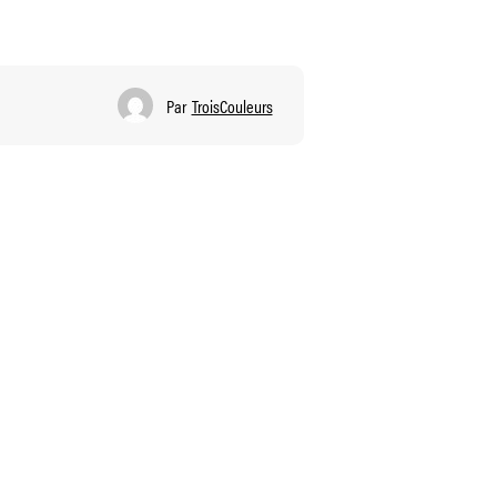
Par
TroisCouleurs