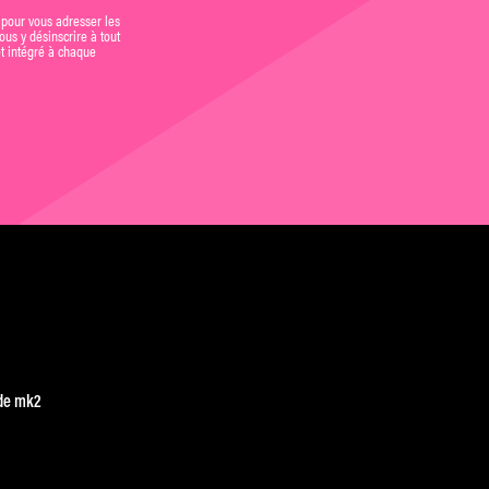
 pour vous adresser les
us y désinscrire à tout
et intégré à chaque
de mk2