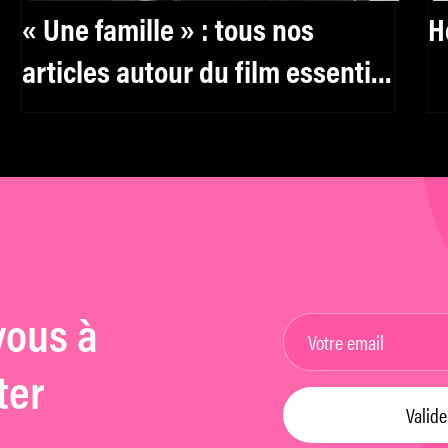
« Une famille » : tous nos
H
articles autour du film essentiel
de Christine Angot
vous à
ter