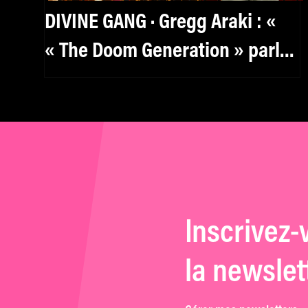
DIVINE GANG · Gregg Araki : «
« The Doom Generation » parle
aux kids de manière très
puissante. »
Inscrivez-
la newslet