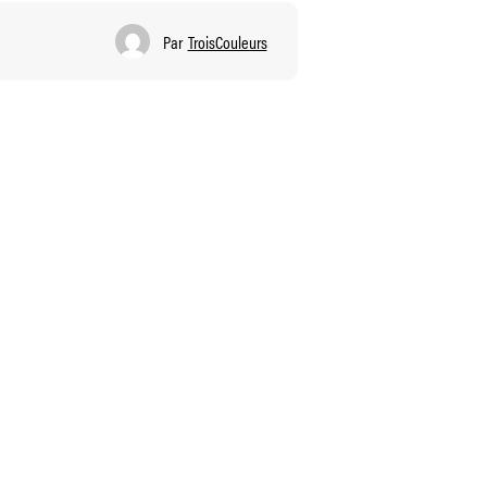
Par
TroisCouleurs