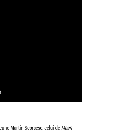
jeune Martin Scorsese, celui de
Mean