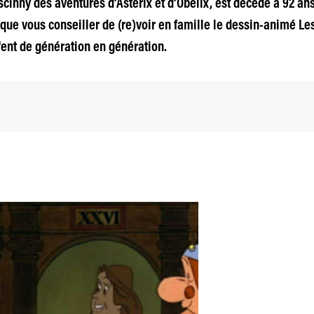
cinny des aventures d’Astérix et d’Obélix, est décédé à 92 an
que vous conseiller de (re)voir en famille le dessin-animé Les 
fent de génération en génération.