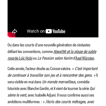
Ou dans les courts d’une nouvelle génération de cinéastes
défiant les conventions, comme
Alexx196 et la plage de sable
rose
de Loïc Hobi
ou
La Passion selon Karim
d’
Axel Würsten
.
Cette année, l’acteur étudie au Conservatoire.
«
C’est important
de continuer à travailler son jeu et à rencontrer des gens. »
Il
sera visible en mai dans
Un monde merveilleux,
comédie
futuriste avec Blanche Gardin, et il vient de tourner la série
Qui
sème le vent,
avec Isabelle Adjani. Il nous confirme aussi ses
ambitions multiformes :
«
J’écris des courts métrages, avec