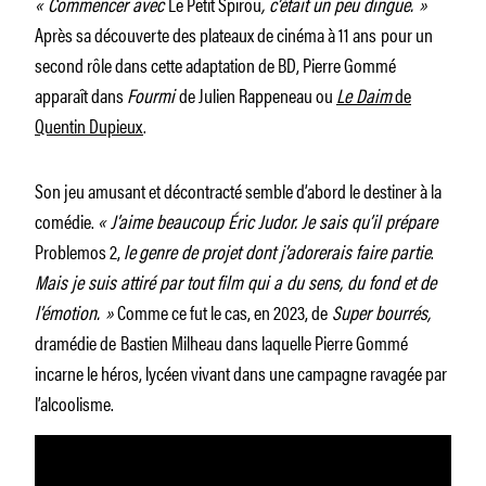
« Commencer avec
Le Petit Spirou
, c’était un peu dingue. »
Après sa découverte des plateaux de cinéma à 11 ans
pour un
second rôle dans cette adaptation de BD, Pierre Gommé
apparaît dans
Fourmi
de Julien Rappeneau ou
Le Daim
de
Quentin Dupieux
.
Son jeu amusant et décontracté semble d’abord le destiner à la
comédie.
«
J’aime beaucoup Éric Judor. Je sais qu’il prépare
Problemos 2,
le
genre de projet dont j’adorerais faire partie
.
Mais je suis attiré par tout film qui a du sens, du fond et de
l’émotion. »
Comme ce fut le cas, en 2023, de
Super bourrés,
dramédie de
Bastien Milheau dans laquelle Pierre Gommé
incarne le héros, lycéen vivant dans une campagne ravagée par
l’alcoolisme.