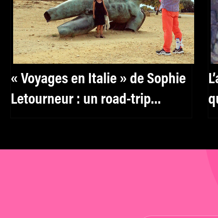
« Voyages en Italie » de Sophie
L
Letourneur : un road-trip
q
conjugal doux-amer
m