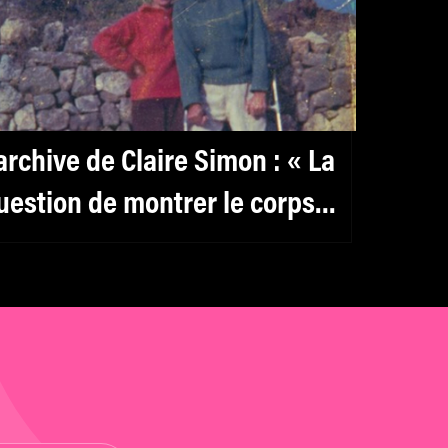
’archive de Claire Simon : « La
uestion de montrer le corps
’a toujours paru importante »