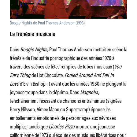
Boogie Nights de Paul Thomas Anderson (1998)
La frénésie musicale
Dans
Boogie Nights,
Paul Thomas Anderson
mettait en scène la
frénésie de l’industrie pornographique des années 1970 à
travers des scènes de fêtes remplies de tubes musicaux (
You
Sexy Thing
de Hot Chocolate,
Fooled Around And Fell In
Love
d’Elvin Bishop…) avant que les années 1980 ne plongent la
joyeuse troupe dans la déprime. Dans
Magnolia
,
l’enchaînement incessant de chansons entraînantes (signées
Harry Nilsson, Aimee Mann ou Supertramp) épouse les
emballements émotionnels de personnages aux névroses
multiples, tandis que
Licorice Pizza
montre une jeunesse
californienne de 1973 qui écoute des musiques libératrices pour