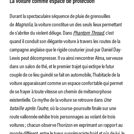
La voiture comme espace de protection
Durant la spectaculaire séquence de pluie de grenouilles
de
Magnolia
, la voiture constitue un des seuls lieux permettant
de s’abriter du violent déluge. Dans
Phantom Thread
,
c’est
quand il conduit son élégante voiture à travers les routes de la
campagne anglaise que le rigide couturier joué par Daniel Day-
Lewis peut décompresser. Il va ainsi rencontrer Alma, serveuse
dans un salon de thé, et le premier trajet qui extirpe le futur
couple de ce lieu guindé se fait en automobile, l’habitacle de la
voiture apparaissant comme un espace confortable qui permet
de se frayer à toute vitesse un chemin de métamorphose
existentielle. Ce mythe de la voiture se retrouve dans
Une
bataille après l’autre
,
où la course-poursuite finale sur une
route vallonnée exhibe trois personnages au volant de trois
voitures ; chacun observe l’horizon en exprimant un rapport au
monde différent, entre le tueur suprémaciste froid et sûr de lui, le