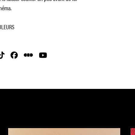
inéma.
OULEURS