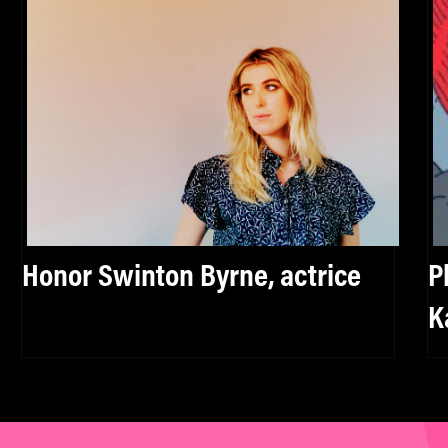
Honor Swinton Byrne, actrice
P
K
s