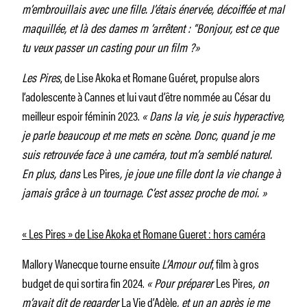
m’embrouillais avec une fille. J’étais énervée, décoiffée et mal
maquillée, et là des dames m ’arrêtent : “Bonjour, est ce que
tu veux passer un casting pour un film ?»
Les Pires
, de Lise Akoka et Romane Guéret, propulse alors
l’adolescente à Cannes et lui vaut d’être nommée au César du
meilleur espoir féminin 2023.
« Dans la vie, je suis hyperactive,
je parle beaucoup et me mets en scène. Donc, quand je me
suis retrouvée face à une caméra, tout m’a semblé naturel.
En plus, dans
Les Pires
, je joue une fille dont la vie change à
jamais grâce à un tournage. C’est assez proche de moi. »
« Les Pires » de Lise Akoka et Romane Gueret : hors caméra
Mallory Wanecque tourne ensuite
L’Amour ouf
, film à gros
budget de qui sortira fin 2024.
« Pour préparer
Les Pires
, on
m’avait dit de regarder
La Vie d’Adèle
, et un an après je me