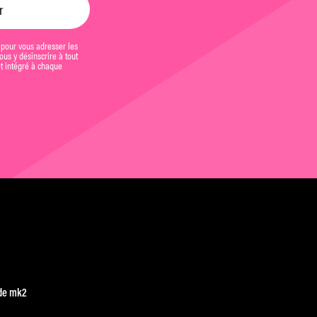
 pour vous adresser les
us y désinscrire à tout
et intégré à chaque
de mk2