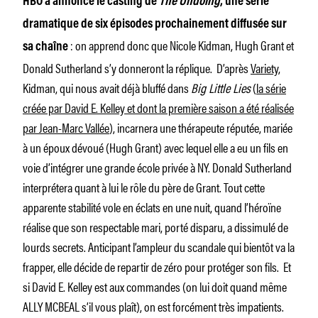
HBO a annoncé le casting de
The Undoing
, une série
dramatique de six épisodes prochainement diffusée sur
: on apprend donc que Nicole Kidman, Hugh Grant et
sa chaîne
Donald Sutherland s’y donneront la réplique. D’après
Variety
,
Kidman, qui nous avait déjà bluffé dans
Big Little Lies
(
la série
créée par David E. Kelley et dont la première saison a été réalisée
par Jean-Marc Vallée
), incarnera une thérapeute réputée, mariée
à un époux dévoué (Hugh Grant) avec lequel elle a eu un fils en
voie d’intégrer une grande école privée à NY. Donald Sutherland
interprétera quant à lui le rôle du père de Grant. Tout cette
apparente stabilité vole en éclats en une nuit, quand l’héroïne
réalise que son respectable mari, porté disparu, a dissimulé de
lourds secrets. Anticipant l’ampleur du scandale qui bientôt va la
frapper, elle décide de repartir de zéro pour protéger son fils. Et
si David E. Kelley est aux commandes (on lui doit quand même
ALLY MCBEAL s’il vous plaît), on est forcément très impatients.