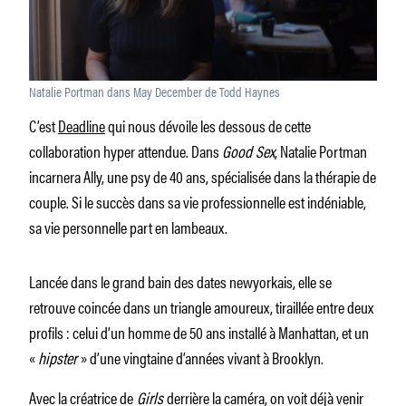
Natalie Portman dans May December de Todd Haynes
C’est
Deadline
qui nous dévoile les dessous de cette
collaboration hyper attendue. Dans
Good Sex
, Natalie Portman
incarnera Ally, une psy de 40 ans, spécialisée dans la thérapie de
couple. Si le succès dans sa vie professionnelle est indéniable,
sa vie personnelle part en lambeaux.
Lancée dans le grand bain des dates newyorkais, elle se
retrouve coincée dans un triangle amoureux, tiraillée entre deux
profils : celui d’un homme de 50 ans installé à Manhattan, et un
«
hipster
» d’une vingtaine d’années vivant à Brooklyn.
Avec la créatrice de
Girls
derrière la caméra, on voit déjà venir