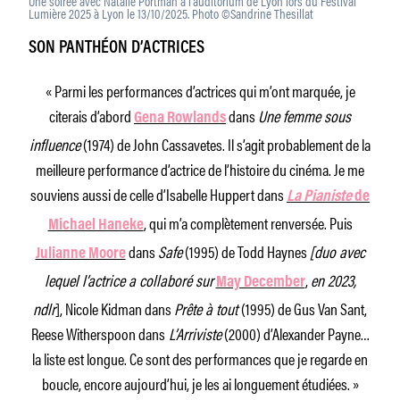
Une soirée avec Natalie Portman à l'auditorium de Lyon lors du Festival
Lumière 2025 à Lyon le 13/10/2025. Photo ©Sandrine Thesillat
SON PANTHÉON D’ACTRICES
« Parmi les performances d’actrices qui m’ont marquée, je
citerais d’abord
dans
Une femme sous
Gena Rowlands
influence
(1974) de John Cassavetes. Il s’agit probablement de la
meilleure performance d’actrice de l’histoire du cinéma. Je me
souviens aussi de celle d’Isabelle Huppert dans
La Pianiste
de
, qui m’a complètement renversée.
Puis
Michael Haneke
dans
Safe
(1995) de Todd Haynes
[duo avec
Julianne Moore
lequel l’actrice a collaboré sur
,
en 2023,
May December
ndlr
], Nicole Kidman dans
Prête à tout
(1995) de Gus Van Sant,
Reese Witherspoon dans
L’Arriviste
(2000) d’Alexander Payne…
la liste est longue. Ce sont des performances que je regarde en
boucle, encore aujourd’hui, je les ai longuement étudiées. »