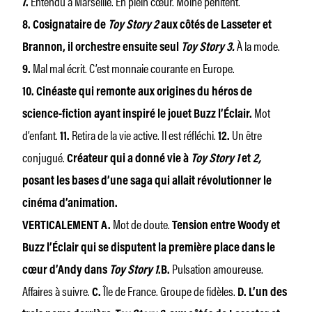
Entendu à Marseille. En plein cœur. Moine pénitent.
7.
8.
Cosignataire de
Toy Story 2
aux côtés de Lasseter et
À la mode.
Brannon, il orchestre ensuite seul
Toy Story 3.
Mal mal écrit. C’est monnaie courante en Europe.
9.
10.
Cinéaste qui remonte aux origines du héros de
Mot
science-fiction ayant inspiré le jouet Buzz l’Éclair.
d’enfant.
Retira de la vie active. Il est réfléchi.
Un être
11.
12.
conjugué.
Créateur qui a donné vie à
Toy Story 1
et
2,
posant les bases d’une saga qui allait révolutionner le
cinéma d’animation.
Mot de doute.
VERTICALEMENT A.
Tension entre Woody et
Buzz l’Éclair qui se disputent la première place dans le
Pulsation amoureuse.
cœur d’Andy dans
Toy Story 1
.
B.
Affaires à suivre.
Île de France. Groupe de fidèles.
C.
D.
L’un des