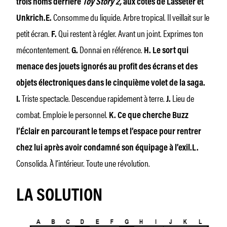
trois noms derrière
Toy Story 2,
aux côtés de Lasseter et
Consomme du liquide. Arbre tropical. Il veillait sur le
Unkrich.
E.
petit écran.
Qui restent à régler. Avant un joint. Exprimes ton
F.
mécontentement.
Donnai en référence.
G.
H.
Le sort qui
menace des jouets ignorés au profit des écrans et des
objets électroniques dans le cinquième volet de la saga.
Triste spectacle. Descendue rapidement à terre.
Lieu de
I.
J.
combat. Emploie le personnel.
K.
Ce que cherche Buzz
l’Éclair en parcourant le temps et l’espace pour rentrer
chez lui après avoir condamné son équipage à l’exil.
L.
Consolida. À l’intérieur. Toute une révolution.
LA
SOLUTION