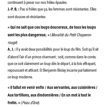
continuent à peser sur nos frêles épaules.
Pas si frêles que ça, les femmes sont résistantes. Elles
J.-P. B. :
sont douces et résistantes.
« Qui ne sait que ces loups doucereux, de tous les loups
(
Moralité du Petit Chaperon
sont les plus dangereux. »
rouge
)
Il y avait deux possibilités pour le loup du film. Soit qu’il ait
A. J. :
d’abord l’air d’un prince charmant ; soit, comme dans le conte,
que ce soit clairement un loup dès le départ, à la fois effrayant,
repoussant et attirant. Et Benjamin Biolay incarne parfaitement
ce loup moderne.
« Il fallut en venir enfin / Aux servantes, aux cuisinières /
Aux tortillons, aux dindonnières / En un mot à tout le
(
Peau d’âne
)
fretin. »