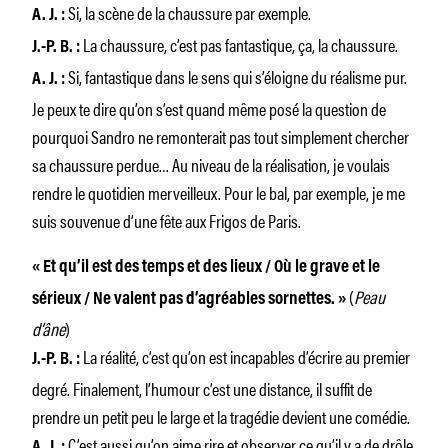
Si, la scène de la chaussure par exemple.
A. J. :
La chaussure, c’est pas fantastique, ça, la chaussure.
J.-P. B. :
Si, fantastique dans le sens qui s’éloigne du réalisme pur.
A. J.
:
Je peux te dire qu’on s’est quand même posé la question de
pourquoi Sandro ne remonterait pas tout simplement chercher
sa chaussure perdue… Au niveau de la réalisation, je voulais
rendre le quotidien merveilleux. Pour le bal, par exemple, je me
suis souvenue d’une fête aux Frigos de Paris.
« Et qu’il est des temps et des lieux / Où le grave et le
(
Peau
sérieux / Ne valent pas d’agréables sornettes. »
d’âne
)
La réalité, c’est qu’on est incapables d’écrire au premier
J.-P. B. :
degré. Finalement, l’humour c’est une distance, il suffit de
prendre un petit peu le large et la tragédie devient une comédie.
C’est aussi qu’on aime rire et observer ce qu’il y a de drôle
A. J. :