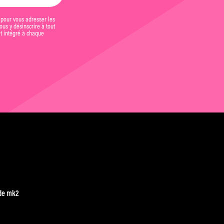
 pour vous adresser les
us y désinscrire à tout
et intégré à chaque
de mk2