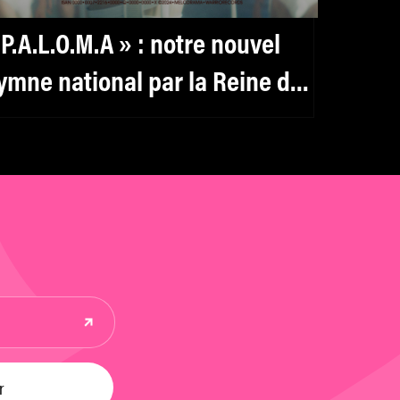
 P.A.L.O.M.A » : notre nouvel
ymne national par la Reine de
rance, Rebeka Warrior et
AUMM