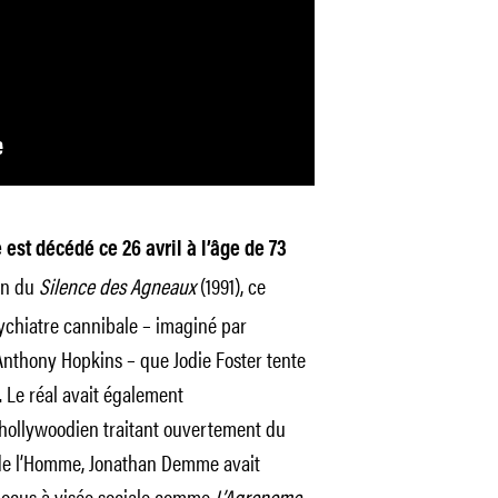
st décédé ce 26 avril à l’âge de 73
ion du
Silence des Agneaux
(1991), ce
psychiatre cannibale – imaginé par
 Anthony Hopkins – que Jodie Foster tente
Le réal avait également
 hollywoodien traitant ouvertement du
s de l’Homme, Jonathan Demme avait
es docus à visée sociale comme
L’Agronome