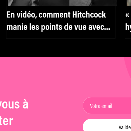
En vidéo, comment Hitchcock
«
manie les points de vue avec
h
génie
F
R
vous à
ter