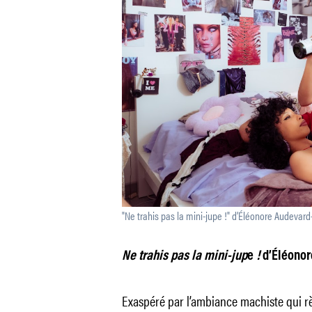
"Ne trahis pas la mini-jupe !" d’Éléonore Audevard
Ne trahis pas la mini-jup
e
!
d’Éléonor
Exaspéré par l’ambiance machiste qui règ