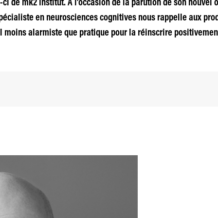
ci de mk2 Institut. À l’occasion de la parution de son nouvel o
le spécialiste en neurosciences cognitives nous rappelle aux pro
l moins alarmiste que pratique pour la réinscrire positivemen