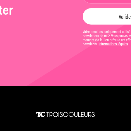
ter
Votre email est uniquement utilisé
newsletters de mk2. Vous pouvez vo
moment via le lien prévu à cet eff
newsletter.
Informations légales