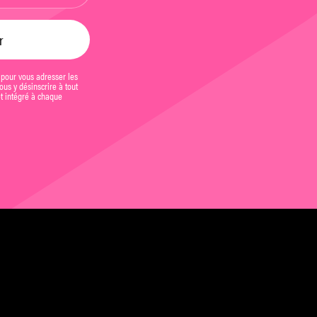
 pour vous adresser les
us y désinscrire à tout
et intégré à chaque