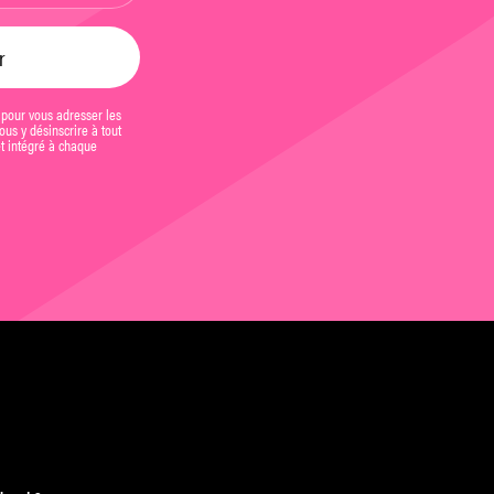
 pour vous adresser les
us y désinscrire à tout
et intégré à chaque