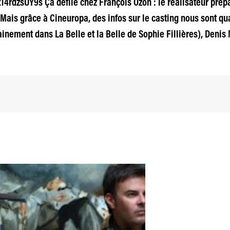
dzsUY9s Ça défile chez François Ozon : le réalisateur prépa
r. Mais grâce à Cineuropa, des infos sur le casting nous sont
ainement dans La Belle et la Belle de Sophie Fillières), Deni