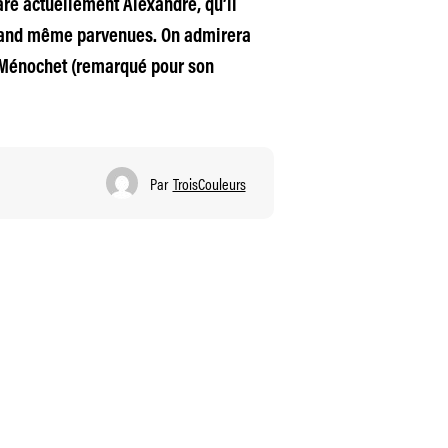
re actuellement Alexandre, qu’il
 quand même parvenues. On admirera
s Ménochet (remarqué pour son
Par
TroisCouleurs