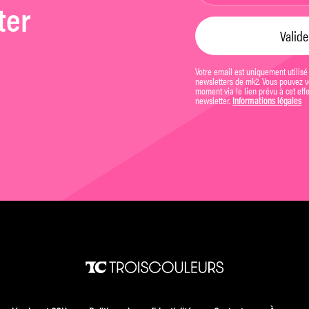
ter
Votre email est uniquement utilisé
newsletters de mk2. Vous pouvez vo
moment via le lien prévu à cet eff
newsletter.
Informations légales