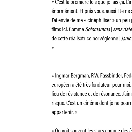
« C’est la première fois que je fais ça. L
énormément. Et puis vous, aussi ! Je ne
J’ai envie de me « cinéphiliser » un peu 
films ici. Comme
Solomamma
[
sans date
de cette réalisatrice norvégienne [
Janic
»
« Ingmar Bergman, R.W. Fassbinder, Fed
européen a été très fondateur pour moi. 
lieu de résistance et de résonance. J’aim
risque. C’est un cinéma dont je ne pour
appartenir. »
« On voit souvent les stars comme des êtr