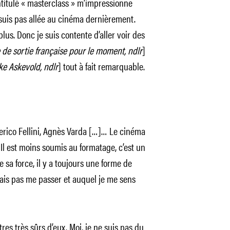
’intitulé « masterclass » m’impressionne
 suis pas allée au cinéma dernièrement.
plus. Donc je suis contente d’aller voir des
 de sortie française pour le moment, ndlr
]
ke Askevold, ndlr
] tout à fait remarquable.
erico Fellini, Agnès Varda […]… Le cinéma
Il est moins soumis au formatage, c’est un
e sa force, il y a toujours une forme de
rais pas me passer et auquel je me sens
es très sûrs d’eux. Moi, je ne suis pas du