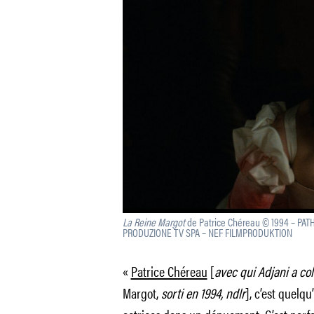
La Reine Margot
de Patrice Chéreau © 1994 – PATH
PRODUZIONE TV SPA – NEF FILMPRODUKTION
«
Patrice Chéreau
[
avec qui Adjani a co
Margot,
sorti en 1994,
ndlr
], c’est quelqu